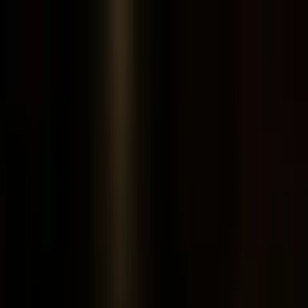
Masukan
Bagian episode
Hari 29: Masuk dengan
Meriah
Tonton sekarang
Bagikan
3 mnt
FHD
26 bahasa
29 dari 40
Klip 29 dari 40
40 Hari Bersama
Yesus
·
40 bab
Bab
Hari 1: Awal Mula
Bab
Hari 2: Kelahiran yang Ajaib
Bab
Hari 3: Yesus Dibaptis
Bab
Hari 4: Iblis Menggoda Yesus