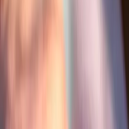
tenang. Akan tetapi Yesus tertawa mendengarnya. Dia memberitahu
mereka bahwa jikalau kerumuran itu tenang, batu-batuan pun akan
berteriak.
Pertanyaan
Pertanyaan terkait