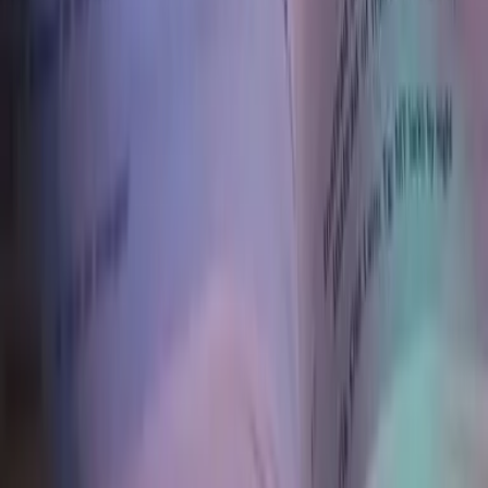
meaning was hidden from them, and they did not comprehend what
He was saying.
Berean Standard Bible
Public Domain
Baca selengkapnya...
Materi gratis
Ingin memahami Alkitab lebih dalam?
Bergabung dengan pendalaman Alkitab
Bagikan
Tonton
Memberi
Tentang
Sumber daya
Mitra
Kontak
Beri
Sekarang
100 Lake Hart Drive
Orlando, FL, 32832