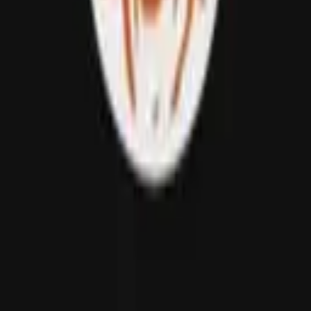
rkata semua kuasa telah diberikan padaNya di surga dan di bumi. Maka
n Roh Kudus. Dia minta agar mengajar orang-orang untuk melakukan 