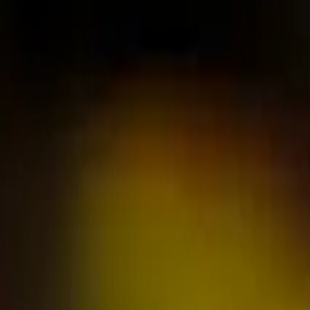
Bab
Hari 6: Kerendahan Hati yang Sejati
Bab
Hari 7: Penangkapan yang Ajaib
Bab
Hari 8: Membangkitkan Orang Mati
Sedang diputar
Bab
Hari 9: Memilih 12 Rasul
Bab
Hari 10: Ucapan Bahagia
Bab
Hari 11: Khotbah di Bukit (Bagian 1)
Bab
Hari 12: Khotbah di Bukit (Bagian 2)
Bab
Hari 13: Diampuni dan Ditegur
Bab
Hari 14: Murid Perempuan
Bab
Hari 15: Pertanyaan Yohanes
Bab
Hari 16: Perumpamaan tentang Tanah